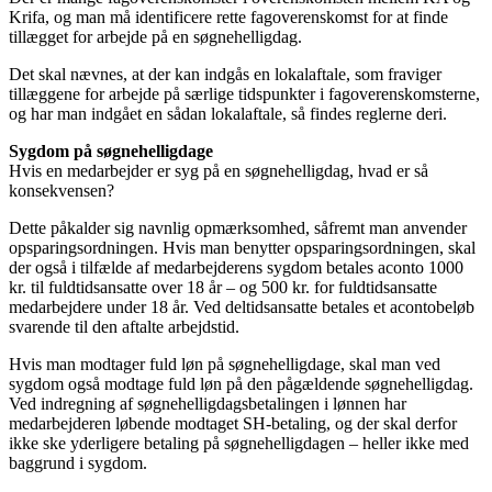
Krifa, og man må identificere rette fagoverenskomst for at finde
tillægget for arbejde på en søgnehelligdag.
Det skal nævnes, at der kan indgås en lokalaftale, som fraviger
tillæggene for arbejde på særlige tidspunkter i fagoverenskomsterne,
og har man indgået en sådan lokalaftale, så findes reglerne deri.
Sygdom på søgnehelligdage
Hvis en medarbejder er syg på en søgnehelligdag, hvad er så
konsekvensen?
Dette påkalder sig navnlig opmærksomhed, såfremt man anvender
opsparingsordningen. Hvis man benytter opsparingsordningen, skal
der også i tilfælde af medarbejderens sygdom betales aconto 1000
kr. til fuldtidsansatte over 18 år – og 500 kr. for fuldtidsansatte
medarbejdere under 18 år. Ved deltidsansatte betales et acontobeløb
svarende til den aftalte arbejdstid.
Hvis man modtager fuld løn på søgnehelligdage, skal man ved
sygdom også modtage fuld løn på den pågældende søgnehelligdag.
Ved indregning af søgnehelligdagsbetalingen i lønnen har
medarbejderen løbende modtaget SH-betaling, og der skal derfor
ikke ske yderligere betaling på søgnehelligdagen – heller ikke med
baggrund i sygdom.