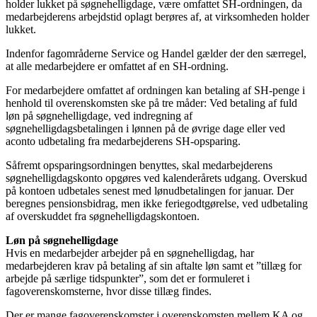
holder lukket på søgnehelligdage, være omfattet SH-ordningen, da
medarbejderens arbejdstid oplagt berøres af, at virksomheden holder
lukket.
Indenfor fagområderne Service og Handel gælder der den særregel,
at alle medarbejdere er omfattet af en SH-ordning.
For medarbejdere omfattet af ordningen kan betaling af SH-penge i
henhold til overenskomsten ske på tre måder: Ved betaling af fuld
løn på søgnehelligdage, ved indregning af
søgnehelligdagsbetalingen i lønnen på de øvrige dage eller ved
aconto udbetaling fra medarbejderens SH-opsparing.
Såfremt opsparingsordningen benyttes, skal medarbejderens
søgnehelligdagskonto opgøres ved kalenderårets udgang. Overskud
på kontoen udbetales senest med lønudbetalingen for januar. Der
beregnes pensionsbidrag, men ikke feriegodtgørelse, ved udbetaling
af overskuddet fra søgnehelligdagskontoen.
Løn på søgnehelligdage
Hvis en medarbejder arbejder på en søgnehelligdag, har
medarbejderen krav på betaling af sin aftalte løn samt et ”tillæg for
arbejde på særlige tidspunkter”, som det er formuleret i
fagoverenskomsterne, hvor disse tillæg findes.
Der er mange fagoverenskomster i overenskomsten mellem KA og