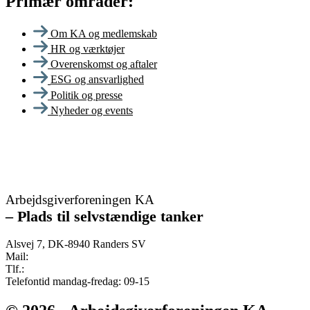
Primær områder:
Om KA og medlemskab
HR og værktøjer
Overenskomst og aftaler
ESG og ansvarlighed
Politik og presse
Nyheder og events
Arbejdsgiverforeningen KA
–
Plads til selvstændige tanker
Alsvej 7, DK-8940 Randers SV
Mail:
ka@ka.dk
Tlf.:
+45 82 132 132
Telefontid mandag-fredag: 09-15