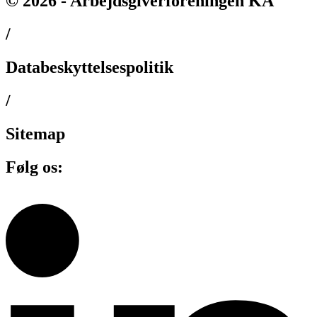
© 2026 - Arbejdsgiverforeningen KA
/
Databeskyttelsespolitik
/
Sitemap
Følg os: