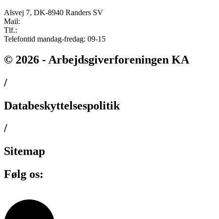
Alsvej 7, DK-8940 Randers SV
Mail:
ka@ka.dk
Tlf.:
+45 82 132 132
Telefontid mandag-fredag: 09-15
© 2026 - Arbejdsgiverforeningen KA
/
Databeskyttelsespolitik
/
Sitemap
Følg os: