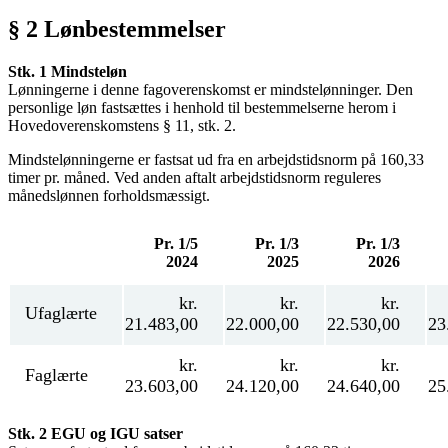
§ 2 Lønbestemmelser
Stk. 1 Mindsteløn
Lønningerne i denne fagoverenskomst er mindstelønninger. Den
personlige løn fastsættes i henhold til bestemmelserne herom i
Hovedoverenskomstens § 11, stk. 2.
Mindstelønningerne er fastsat ud fra en arbejdstidsnorm på 160,33
timer pr. måned. Ved anden aftalt arbejdstidsnorm reguleres
månedslønnen forholdsmæssigt.
Pr. 1/5
Pr. 1/3
Pr. 1/3
2024
2025
2026
kr.
kr.
kr.
Ufaglærte
21.483,00
22.000,00
22.530,00
23
kr.
kr.
kr.
Faglærte
23.603,00
24.120,00
24.640,00
25
Stk. 2 EGU og IGU satser