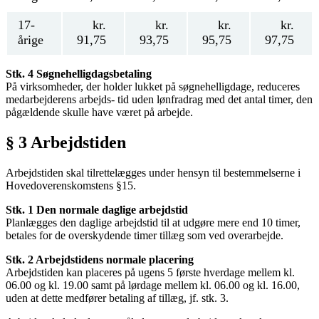
17-
kr.
kr.
kr.
kr.
årige
91,75
93,75
95,75
97,75
Stk. 4 Søgnehelligdagsbetaling
På virksomheder, der holder lukket på søgnehelligdage, reduceres
medarbejderens arbejds- tid uden lønfradrag med det antal timer, den
pågældende skulle have været på arbejde.
§ 3 Arbejdstiden
Arbejdstiden skal tilrettelægges under hensyn til bestemmelserne i
Hovedoverenskomstens §15.
Stk. 1 Den normale daglige arbejdstid
Planlægges den daglige arbejdstid til at udgøre mere end 10 timer,
betales for de overskydende timer tillæg som ved overarbejde.
Stk. 2 Arbejdstidens normale placering
Arbejdstiden kan placeres på ugens 5 første hverdage mellem kl.
06.00 og kl. 19.00 samt på lørdage mellem kl. 06.00 og kl. 16.00,
uden at dette medfører betaling af tillæg, jf. stk. 3.