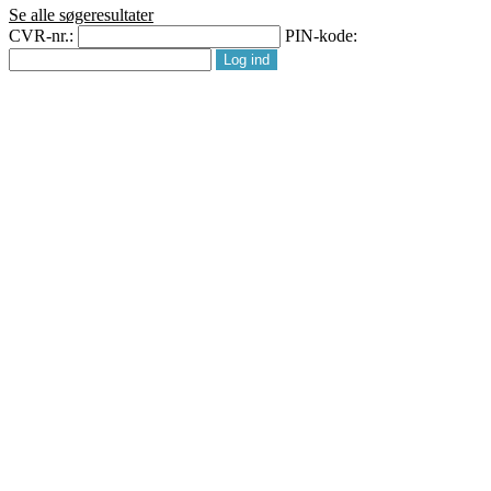
Se alle søgeresultater
CVR-nr.:
PIN-kode: