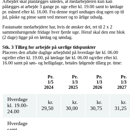
Arbejdet skal planlægges således, at medarbejderen kun kan
pålægges at arbejde 3 gange pr. uge efter kl. 19.00 samt to lørdage
pr. måned efter kl. 16.00. Fra denne regel undtages dog ugen op til
jul, påske og pinse samt ved messer og to årlige udsalg.
Fastansatte medarbejdere har, hvis de ønsker det, ret til 2 x 2
sammenhængende fridage hver fjerde uge. Heraf skal den ene blok
(2 dage) ligge på en lørdag og søndag.
Stk. 3 Tillæg for arbejde på særlige tidspunkter
Placeres den aftalte daglige arbejdstid på hverdage før kl. 06.00
og/eller efter kl. 19.00, på lørdage før kl. 06.00 og/eller efter kl.
16.00 samt på søn- og helligdage, betales følgende tillæg pr. time:
Pr.
Pr.
Pr.
Pr.
1/5
1/3
1/3
1/3
2024
2025
2026
2027
Hverdage
kr.
kr.
kr.
kr.
kl. 19.00-
29,50
30,00
30,75
31,25
24.00
Hverdage
samt