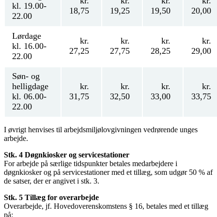
kr.
kr.
kr.
kr.
kl. 19.00-
18,75
19,25
19,50
20,00
22.00
Lørdage
kr.
kr.
kr.
kr.
kl. 16.00-
27,25
27,75
28,25
29,00
22.00
Søn- og
helligdage
kr.
kr.
kr.
kr.
kl. 06.00-
31,75
32,50
33,00
33,75
22.00
I øvrigt henvises til arbejdsmiljølovgivningen vedrørende unges
arbejde.
Stk. 4 Døgnkiosker og servicestationer
For arbejde på særlige tidspunkter betales medarbejdere i
døgnkiosker og på servicestationer med et tillæg, som udgør 50 % af
de satser, der er angivet i stk. 3.
Stk. 5 Tillæg for overarbejde
Overarbejde, jf. Hovedoverenskomstens § 16, betales med et tillæg
på: