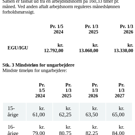
Satsen er fastsat ud fra en arbejdstidsnorm på 160,33 timer pr.
måned. Ved anden aftalt arbejdsnorm reguleres månedslønnen
forholdsmæssigt.
Pr. 1/5
Pr. 1/3
Pr. 1/3
2024
2025
2026
kr.
kr.
kr.
EGU/IGU
12.792,00
13.060,00
13.330,00
Stk. 3 Mindsteløn for ungarbejdere
Mindste timeløn for ungarbejdere:
Pr.
Pr.
Pr.
Pr.
1/5
1/3
1/3
1/3
2024
2025
2026
2027
15-
kr.
kr.
kr.
kr.
årige
61,00
62,25
63,50
65,00
16-
kr.
kr.
kr.
kr.
årige
79,00
80,75
82,25
84,00