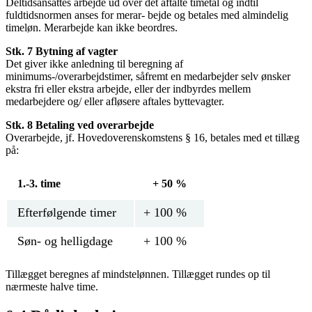
Deltidsansattes arbejde ud over det aftalte timetal og indtil
fuldtidsnormen anses for merar- bejde og betales med almindelig
timeløn. Merarbejde kan ikke beordres.
Stk. 7 Bytning af vagter
Det giver ikke anledning til beregning af
minimums-/overarbejdstimer, såfremt en medarbejder selv ønsker
ekstra fri eller ekstra arbejde, eller der indbyrdes mellem
medarbejdere og/ eller afløsere aftales byttevagter.
Stk. 8 Betaling ved overarbejde
Overarbejde, jf. Hovedoverenskomstens § 16, betales med et tillæg
på:
1.-3. time
+ 50 %
Efterfølgende timer
+ 100 %
Søn- og helligdage
+ 100 %
Tillægget beregnes af mindstelønnen. Tillægget rundes op til
nærmeste halve time.