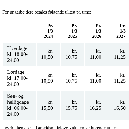
For ungarbejdere betales følgende tillæg pr. time:
Pr.
Pr.
Pr.
Pr.
1/3
1/3
1/3
1/3
2024
2025
2026
2027
Hverdage
kr.
kr.
kr.
kr.
kl. 18.00-
10,50
10,75
11,00
11,25
24.00
Lørdage
kr.
kr.
kr.
kr.
kl. 17.00-
10,50
10,75
11,00
11,25
24.00
Søn- og
helligdage
kr.
kr.
kr.
kr.
kl. 06.00-
15,50
15,75
16,25
16,50
24.00
I øvrigt henvises til arbejdsmiljølovgivningen vedrørende unges