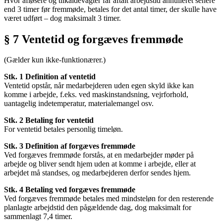
Hvor afløsere og tilkaldevagter får aftalt arbejdstid annulleret senere
end 3 timer før fremmøde, betales for det antal timer, der skulle have
været udført – dog maksimalt 3 timer.
§ 7 Ventetid og forgæves fremmøde
(Gælder kun ikke-funktionærer.)
Stk. 1 Definition af ventetid
Ventetid opstår, når medarbejderen uden egen skyld ikke kan
komme i arbejde, f.eks. ved maskinstandsning, vejrforhold,
uantagelig indetemperatur, materialemangel osv.
Stk. 2 Betaling for ventetid
For ventetid betales personlig timeløn.
Stk. 3 Definition af forgæves fremmøde
Ved forgæves fremmøde forstås, at en medarbejder møder på
arbejde og bliver sendt hjem uden at komme i arbejde, eller at
arbejdet må standses, og medarbejderen derfor sendes hjem.
Stk. 4 Betaling ved forgæves fremmøde
Ved forgæves fremmøde betales med mindsteløn for den resterende
planlagte arbejdstid den pågældende dag, dog maksimalt for
sammenlagt 7,4 timer.