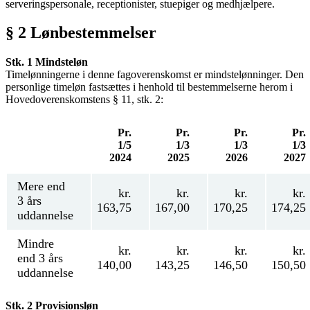
serveringspersonale, receptionister, stuepiger og medhjælpere.
§ 2 Lønbestemmelser
Stk. 1 Mindsteløn
Timelønningerne i denne fagoverenskomst er mindstelønninger. Den
personlige timeløn fastsættes i henhold til bestemmelserne herom i
Hovedoverenskomstens § 11, stk. 2:
Pr.
Pr.
Pr.
Pr.
1/5
1/3
1/3
1/3
2024
2025
2026
2027
Mere end
kr.
kr.
kr.
kr.
3 års
163,75
167,00
170,25
174,25
uddannelse
Mindre
kr.
kr.
kr.
kr.
end 3 års
140,00
143,25
146,50
150,50
uddannelse
Stk. 2 Provisionsløn