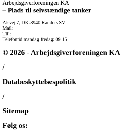
Arbejdsgiverforeningen KA
–
Plads til selvstændige tanker
Alsvej 7, DK-8940 Randers SV
Mail:
ka@ka.dk
Tlf.:
+45 82 132 132
Telefontid mandag-fredag: 09-15
© 2026 - Arbejdsgiverforeningen KA
/
Databeskyttelsespolitik
/
Sitemap
Følg os: