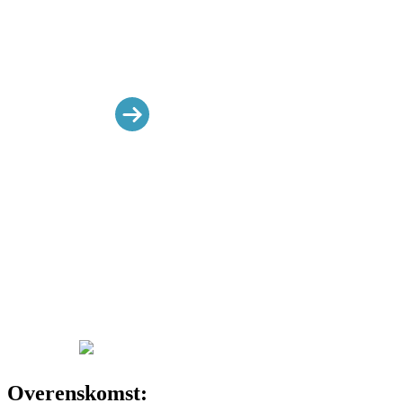
Ledernetværk
Netværk for Taxi og
flextransport
SMV manifest netværk
Tilbage til hovedmenu:
Genveje:
Feriegaranti
Afskedigelse
Skemaer
Ansættelse
Overenskomst
Webinarer
KAS medarbejdere
Luk menu
Overenskomst: