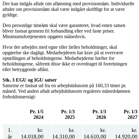
Der kan indgås aftale om aflønning med provisionsløn. Individuelle
aftaler om provisionsløn skal være indgået skriftligt for at være
gyldige.
Den personlige timeløn skal være garanteret, hvad enten satsen
bliver fastsat gennem fri forhandling eller ved faste priser.
Minimumsfortjenesten opgøres månedsvis.
Hvor der arbejdes med egne eller fælles beholdninger, skal
opgørelse ske dagligt. Medarbejderen har krav på at overvære
optællingen af beholdningerne. Medarbejderne hæfter for
beholdningerne, såfremt disse ikke er overdraget til forretningen
eller betryggende aflåst.
Stk. 3 EGU og IGU satser
Satserne er fastsat ud fra en arbejdstidsnorm på 160,33 timer pr.
måned. Ved anden aftalt arbejdstidsnorm reguleres månedslønnen
forholdsmæssigt:
Pr. 1/5
Pr. 1/3
Pr. 1/3
Pr. 1/3
2024
2025
2026
2027
1.
kr.
kr.
kr.
kr.
år
14.018,00
14.310,00
14.610,00
14.920,00