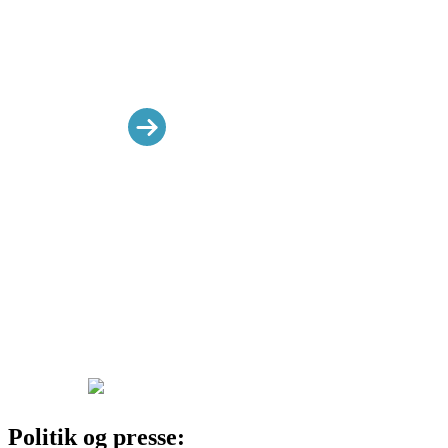
Ledernetværk
Netværk for Taxi og
flextransport
SMV manifest netværk
Tilbage til hovedmenu:
Genveje:
Feriegaranti
Afskedigelse
Skemaer
Ansættelse
Overenskomst
Webinarer
KAS medarbejdere
Luk menu
Politik og presse: