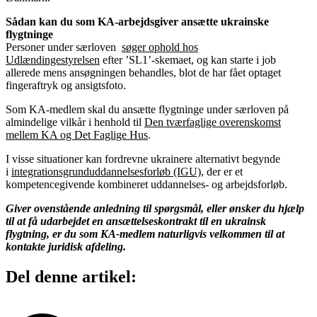
Sådan kan du som KA-arbejdsgiver ansætte ukrainske
flygtninge
Personer under særloven
søger ophold hos
Udlændingestyrelsen
efter ’SL1’-skemaet, og kan starte i job
allerede mens ansøgningen behandles, blot de har fået optaget
fingeraftryk og ansigtsfoto.
Som KA-medlem skal du ansætte flygtninge under særloven på
almindelige vilkår i henhold til
Den tværfaglige overenskomst
mellem KA og Det Faglige Hus
.
I visse situationer kan fordrevne ukrainere alternativt begynde
i
integrationsgrunduddannelsesforløb (IGU)
, der er et
kompetencegivende kombineret uddannelses- og arbejdsforløb.
Giver ovenstående anledning til spørgsmål, eller ønsker du hjælp
til at få udarbejdet en ansættelseskontrakt til en ukrainsk
flygtning, er du som KA-medlem naturligvis velkommen til at
kontakte juridisk afdeling.
Del denne artikel: